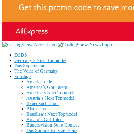
DSDS
Germany´s Next Topmodel
Das Supertalent
The Voice of Germany
Sonstige
American Idol
America´s Got Talent
America´s Next Topmodel
Austria´s Next Topmodel
Bauer sucht Frau
Blockstars
Brasilien’s Next Topmodel
Britain‘s Got Talent
Bundesvision Song Contest
Das Sommerhaus der Stars