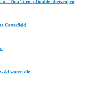
 als Tina Turner-Double überzeugen
 Catterfield
en
wski waren die...