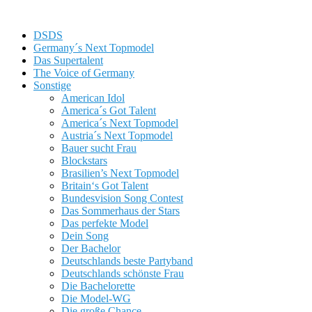
DSDS
Germany´s Next Topmodel
Das Supertalent
The Voice of Germany
Sonstige
American Idol
America´s Got Talent
America´s Next Topmodel
Austria´s Next Topmodel
Bauer sucht Frau
Blockstars
Brasilien’s Next Topmodel
Britain‘s Got Talent
Bundesvision Song Contest
Das Sommerhaus der Stars
Das perfekte Model
Dein Song
Der Bachelor
Deutschlands beste Partyband
Deutschlands schönste Frau
Die Bachelorette
Die Model-WG
Die große Chance