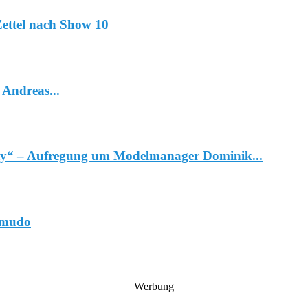
Zettel nach Show 10
 Andreas...
y“ – Aufregung um Modelmanager Dominik...
Smudo
Werbung