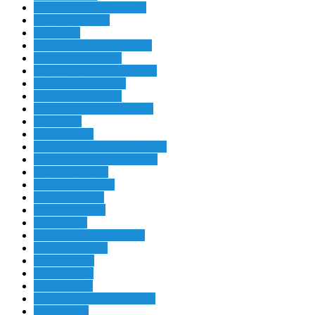
Austria´s Next Topmodel
Bauer sucht Frau
Blockstars
Brasilien's Next Topmodel
Britain‘s Got Talent
Bundesvision Song Contest
Dance Dance Dance
Das perfekte Model
Das Sommerhaus der Stars
Dein Song
Der Bachelor
Deutschlands beste Partyband
Deutschlands schönste Frau
Die Bachelorette
Die große Chance
Die Model-WG
Dschungelcamp
DSDS Kids
Eurovision Song Contest
Fashion & Fame
Fashion Hero
Got to Dance
Marc Terenzi
Million Dollar Shootingstar
My Name is