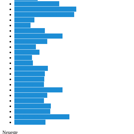
Ninja Warrior Germany
Österreichs Nächstes Malemodel
Österreichs Nächstes Topmodel
PICK UP!
Pop Idol
Project Runway
RTL Comedy Grand Prix
Sommermädchen
Star Search
Stepping Out
The Face
The Taste
The Voice (AUS)
The Voice (GB)
The Voice (US)
The Voice Kids
The Voice of Switzerland
The Voice Senior
The winner is...
The X Factor (GB)
The X Factor (US)
TV Total´s Next Supermodel
X Factor (Israel)
Neueste