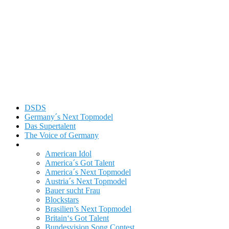
DSDS
Germany´s Next Topmodel
Das Supertalent
The Voice of Germany
Sonstige
American Idol
America´s Got Talent
America´s Next Topmodel
Austria´s Next Topmodel
Bauer sucht Frau
Blockstars
Brasilien’s Next Topmodel
Britain‘s Got Talent
Bundesvision Song Contest