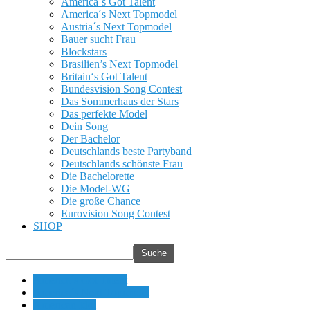
America´s Got Talent
America´s Next Topmodel
Austria´s Next Topmodel
Bauer sucht Frau
Blockstars
Brasilien’s Next Topmodel
Britain‘s Got Talent
Bundesvision Song Contest
Das Sommerhaus der Stars
Das perfekte Model
Dein Song
Der Bachelor
Deutschlands beste Partyband
Deutschlands schönste Frau
Die Bachelorette
Die Model-WG
Die große Chance
Eurovision Song Contest
SHOP
America´s Got Talent
America´s Next Topmodel
American Idol