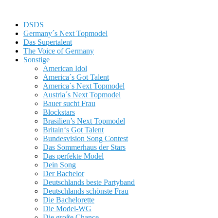
DSDS
Germany´s Next Topmodel
Das Supertalent
The Voice of Germany
Sonstige
American Idol
America´s Got Talent
America´s Next Topmodel
Austria´s Next Topmodel
Bauer sucht Frau
Blockstars
Brasilien’s Next Topmodel
Britain‘s Got Talent
Bundesvision Song Contest
Das Sommerhaus der Stars
Das perfekte Model
Dein Song
Der Bachelor
Deutschlands beste Partyband
Deutschlands schönste Frau
Die Bachelorette
Die Model-WG
Die große Chance