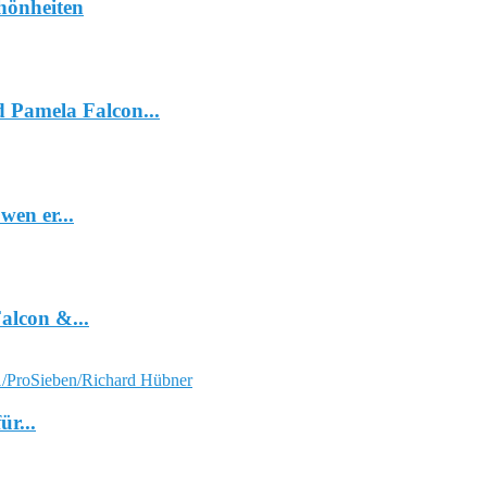
hönheiten
 Pamela Falcon...
wen er...
alcon &...
r...