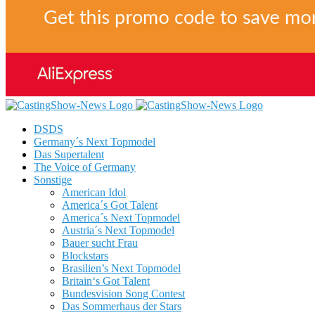
DSDS
Germany´s Next Topmodel
Das Supertalent
The Voice of Germany
Sonstige
American Idol
America´s Got Talent
America´s Next Topmodel
Austria´s Next Topmodel
Bauer sucht Frau
Blockstars
Brasilien’s Next Topmodel
Britain‘s Got Talent
Bundesvision Song Contest
Das Sommerhaus der Stars