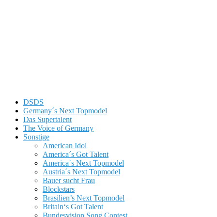
DSDS
Germany´s Next Topmodel
Das Supertalent
The Voice of Germany
Sonstige
American Idol
America´s Got Talent
America´s Next Topmodel
Austria´s Next Topmodel
Bauer sucht Frau
Blockstars
Brasilien’s Next Topmodel
Britain‘s Got Talent
Bundesvision Song Contest