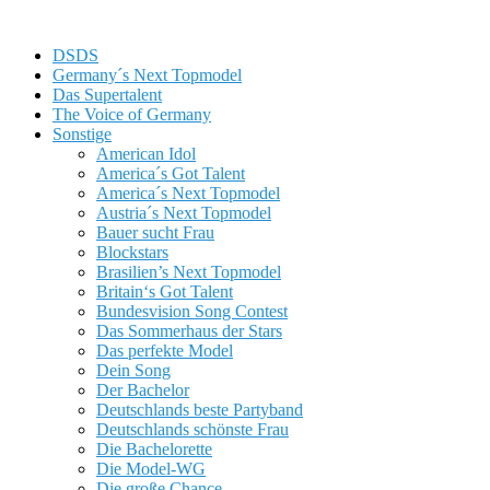
DSDS
Germany´s Next Topmodel
Das Supertalent
The Voice of Germany
Sonstige
American Idol
America´s Got Talent
America´s Next Topmodel
Austria´s Next Topmodel
Bauer sucht Frau
Blockstars
Brasilien’s Next Topmodel
Britain‘s Got Talent
Bundesvision Song Contest
Das Sommerhaus der Stars
Das perfekte Model
Dein Song
Der Bachelor
Deutschlands beste Partyband
Deutschlands schönste Frau
Die Bachelorette
Die Model-WG
Die große Chance