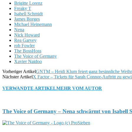
Brigitte Lorenz
Freaky T
Isabell Schmidt
James Borges
Michael Heinemann
Nena
Nick Howard
Rea Garvey
rob Fowler
The BossHoss
The Voice of Germany
Xavier Naidoo
Vorheriger Artikel
GNTM – Heidi Klum feiert ganz besinnliche Weih
Nächster Artikel
X Factor – Tickets für Sarah Connor-Auftritt zu gew
VERWANDTE ARTIKEL
MEHR VOM AUTOR
The Voice of Germany – Nena schwärmt von Isabell 