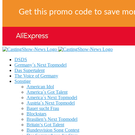
DSDS
Germany´s Next Topmodel
Das Supertalent
The Voice of Germany
Sonstige
American Idol
America´s Got Talent
America´s Next Topmodel
Austria´s Next Topmodel
Bauer sucht Frau
Blockstars
Brasilien’s Next Topmodel
Britain‘s Got Talent
Bundesvision Song Contest