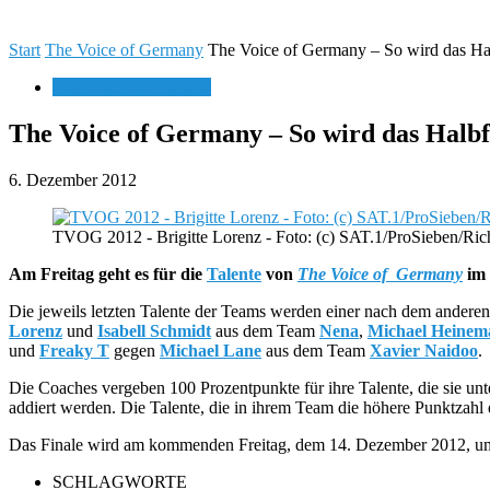
Start
The Voice of Germany
The Voice of Germany – So wird das Hal
The Voice of Germany
The Voice of Germany – So wird das Halbf
6. Dezember 2012
TVOG 2012 - Brigitte Lorenz - Foto: (c) SAT.1/ProSieben/Ri
Am Freitag geht es für die
Talente
von
The Voice of Germany
im 
Die jeweils letzten Talente der Teams werden einer nach dem anderen
Lorenz
und
Isabell Schmidt
aus dem Team
Nena
,
Michael Heinem
und
Freaky T
gegen
Michael Lane
aus dem Team
Xavier Naidoo
.
Die Coaches vergeben 100 Prozentpunkte für ihre Talente, die sie un
addiert werden. Die Talente, die in ihrem Team die höhere Punktzahl e
Das Finale wird am kommenden Freitag, dem 14. Dezember 2012, u
SCHLAGWORTE