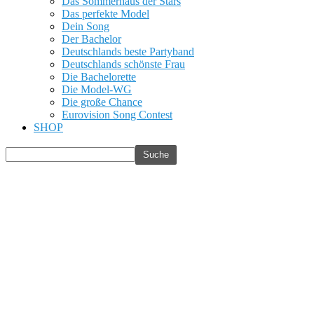
Das Sommerhaus der Stars
Das perfekte Model
Dein Song
Der Bachelor
Deutschlands beste Partyband
Deutschlands schönste Frau
Die Bachelorette
Die Model-WG
Die große Chance
Eurovision Song Contest
SHOP