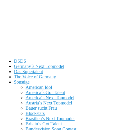
DSDS
Germany´s Next Topmodel
Das Supertalent
The Voice of Germany
Sonstige
American Idol
America´s Got Talent
America´s Next Topmodel
Austria´s Next Topmodel
Bauer sucht Frau
Blockstars
Brasilien’s Next Topmodel
Britain‘s Got Talent
Bundesvision Song Contest