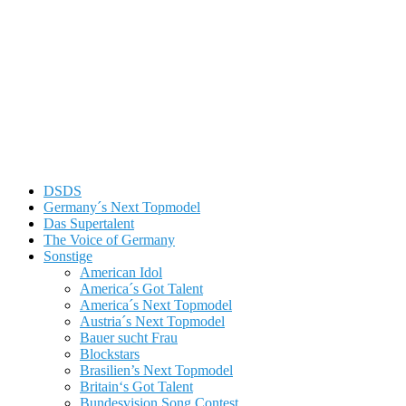
DSDS
Germany´s Next Topmodel
Das Supertalent
The Voice of Germany
Sonstige
American Idol
America´s Got Talent
America´s Next Topmodel
Austria´s Next Topmodel
Bauer sucht Frau
Blockstars
Brasilien’s Next Topmodel
Britain‘s Got Talent
Bundesvision Song Contest