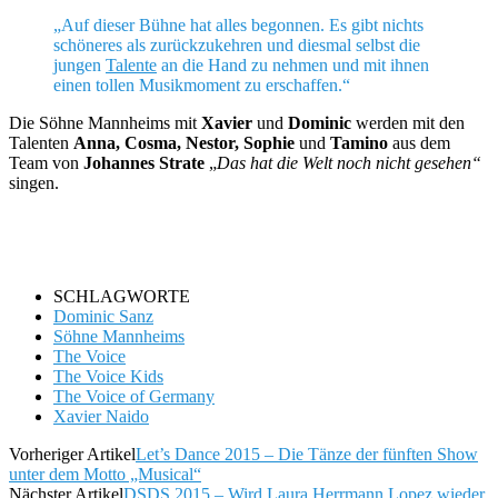
„Auf dieser Bühne hat alles begonnen. Es gibt nichts
schöneres als zurückzukehren und diesmal selbst die
jungen
Talente
an die Hand zu nehmen und mit ihnen
einen tollen Musikmoment zu erschaffen.“
Die Söhne Mannheims mit
Xavier
und
Dominic
werden mit den
Talenten
Anna, Cosma, Nestor, Sophie
und
Tamino
aus dem
Team von
Johannes Strate
„
Das hat die Welt noch nicht gesehen“
singen.
SCHLAGWORTE
Dominic Sanz
Söhne Mannheims
The Voice
The Voice Kids
The Voice of Germany
Xavier Naido
Vorheriger Artikel
Let’s Dance 2015 – Die Tänze der fünften Show
unter dem Motto „Musical“
Nächster Artikel
DSDS 2015 – Wird Laura Herrmann Lopez wieder