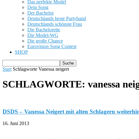
Das perfekte Model
Dein Song
Der Bachelor
Deutschlands beste Partyband
Deutschlands schönste Frau
Die Bachelorette
Die Model-WG
Die große Chance
Eurovision Song Contest
SHOP
Start
Schlagworte
Vanessa neigert
SCHLAGWORTE: vanessa neig
DSDS – Vanessa Neigert mit alten Schlagern weiterhin
16. Juni 2013