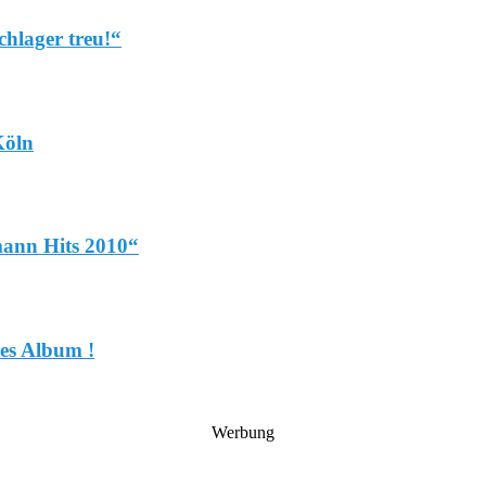
chlager treu!“
Köln
mann Hits 2010“
ues Album !
Werbung