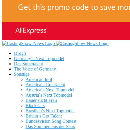
DSDS
Germany´s Next Topmodel
Das Supertalent
The Voice of Germany
Sonstige
American Idol
America´s Got Talent
America´s Next Topmodel
Austria´s Next Topmodel
Bauer sucht Frau
Blockstars
Brasilien’s Next Topmodel
Britain‘s Got Talent
Bundesvision Song Contest
Das Sommerhaus der Stars