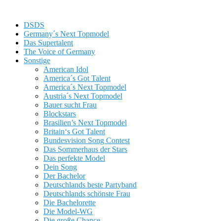
DSDS
Germany´s Next Topmodel
Das Supertalent
The Voice of Germany
Sonstige
American Idol
America´s Got Talent
America´s Next Topmodel
Austria´s Next Topmodel
Bauer sucht Frau
Blockstars
Brasilien’s Next Topmodel
Britain‘s Got Talent
Bundesvision Song Contest
Das Sommerhaus der Stars
Das perfekte Model
Dein Song
Der Bachelor
Deutschlands beste Partyband
Deutschlands schönste Frau
Die Bachelorette
Die Model-WG
Die große Chance