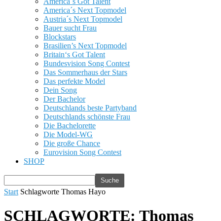
America´s Got Talent
America´s Next Topmodel
Austria´s Next Topmodel
Bauer sucht Frau
Blockstars
Brasilien’s Next Topmodel
Britain‘s Got Talent
Bundesvision Song Contest
Das Sommerhaus der Stars
Das perfekte Model
Dein Song
Der Bachelor
Deutschlands beste Partyband
Deutschlands schönste Frau
Die Bachelorette
Die Model-WG
Die große Chance
Eurovision Song Contest
SHOP
Start
Schlagworte
Thomas Hayo
SCHLAGWORTE: Thomas