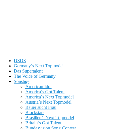
DSDS
Germany´s Next Topmodel
Das Supertalent
The Voice of Germany
Sonstige
American Idol
America´s Got Talent
America´s Next Topmodel
Austria´s Next Topmodel
Bauer sucht Frau
Blockstars
Brasilien’s Next Topmodel
Britain‘s Got Talent
Bundesvision Song Contest