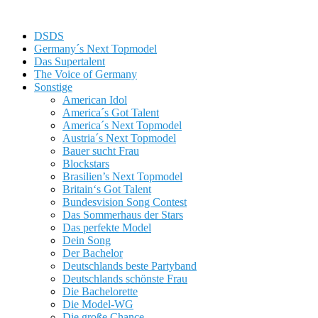
DSDS
Germany´s Next Topmodel
Das Supertalent
The Voice of Germany
Sonstige
American Idol
America´s Got Talent
America´s Next Topmodel
Austria´s Next Topmodel
Bauer sucht Frau
Blockstars
Brasilien’s Next Topmodel
Britain‘s Got Talent
Bundesvision Song Contest
Das Sommerhaus der Stars
Das perfekte Model
Dein Song
Der Bachelor
Deutschlands beste Partyband
Deutschlands schönste Frau
Die Bachelorette
Die Model-WG
Die große Chance