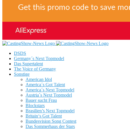
DSDS
Germany´s Next Topmodel
Das Supertalent
The Voice of Germany
Sonstige
American Idol
America´s Got Talent
America´s Next Topmodel
Austria´s Next Topmodel
Bauer sucht Frau
Blockstars
Brasilien’s Next Topmodel
Britain‘s Got Talent
Bundesvision Song Contest
Das Sommerhaus der Stars