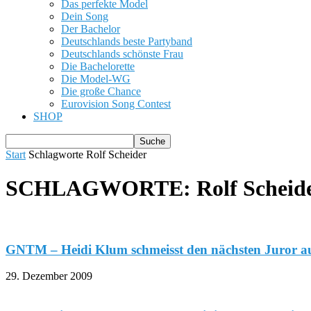
Das perfekte Model
Dein Song
Der Bachelor
Deutschlands beste Partyband
Deutschlands schönste Frau
Die Bachelorette
Die Model-WG
Die große Chance
Eurovision Song Contest
SHOP
Start
Schlagworte
Rolf Scheider
SCHLAGWORTE: Rolf Scheid
GNTM – Heidi Klum schmeisst den nächsten Juror au
29. Dezember 2009