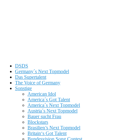
DSDS
Germany´s Next Topmodel
Das Supertalent
The Voice of Germany
Sonstige
American Idol
America´s Got Talent
America´s Next Topmodel
Austria´s Next Topmodel
Bauer sucht Frau
Blockstars
Brasilien’s Next Topmodel
Britain‘s Got Talent
Bundesvision Song Contest