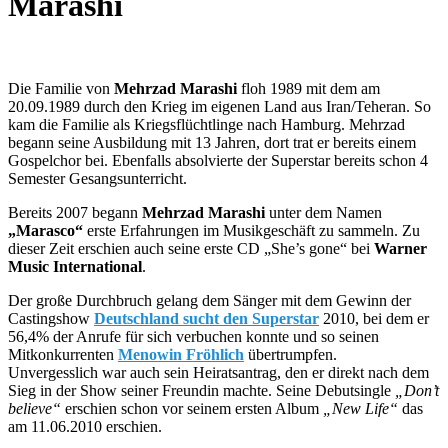
Marashi
Die Familie von
Mehrzad Marashi
floh 1989 mit dem am
20.09.1989 durch den Krieg im eigenen Land aus Iran/Teheran. So
kam die Familie als Kriegsflüchtlinge nach Hamburg. Mehrzad
begann seine Ausbildung mit 13 Jahren, dort trat er bereits einem
Gospelchor bei. Ebenfalls absolvierte der Superstar bereits schon 4
Semester Gesangsunterricht.
Bereits 2007 begann
Mehrzad Marashi
unter dem Namen
„Marasco“
erste Erfahrungen im Musikgeschäft zu sammeln. Zu
dieser Zeit erschien auch seine erste CD „She’s gone“ bei
Warner
Music International
.
Der große Durchbruch gelang dem Sänger mit dem Gewinn der
Castingshow
Deutschland sucht den Superstar
2010, bei dem er
56,4% der Anrufe für sich verbuchen konnte und so seinen
Mitkonkurrenten
Menowin Fröhlich
übertrumpfen.
Unvergesslich war auch sein Heiratsantrag, den er direkt nach dem
Sieg in der Show seiner Freundin machte. Seine Debutsingle
„Don’t
believe“
erschien schon vor seinem ersten Album
„New Life“
das
am 11.06.2010 erschien.