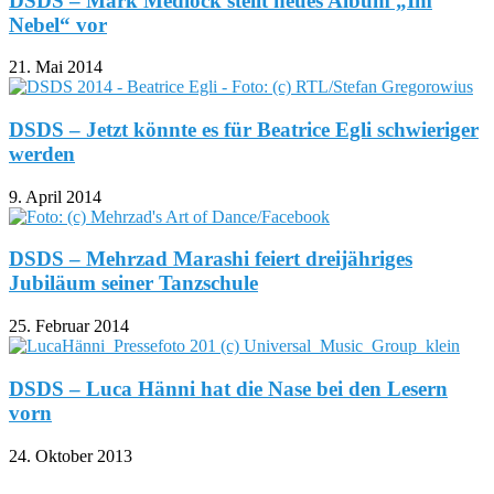
SHOP
Start
Schlagworte
Mark Medlock
SCHLAGWORTE: Mark
Medlock
DSDS – Mark Medlock stellt neues Album „Im
Nebel“ vor
21. Mai 2014
DSDS – Jetzt könnte es für Beatrice Egli schwieriger
werden
9. April 2014