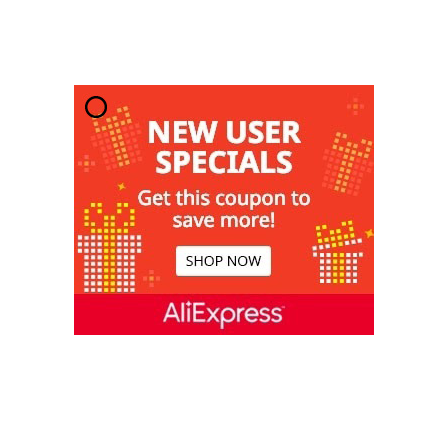
11. Juni 2013
1
2
3
...
17
Seite 1 von 17
Werbung