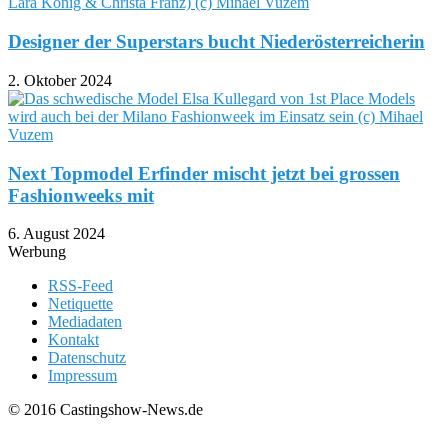
26. Februar 2026
Da hat er eine echte Diskussion in österreichischen und deutschen
Medien angestoßen... Der Österreichs Nächstes Topmodel Erfinder
& Niederösterreichs Nächstes topmodel Veranstalter Dominik
Wachta...
Next Topmodel Erfinder als Deejay vor dem
Durchbruch
4. August 2025
Beste Agentur des Jahres: 1st Place Models gewinnt
zum dritten Mal
28. April 2025
Ex-Topmodel glänzt in Doppel-Funktion auf der