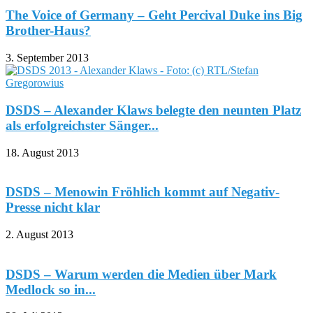
DSDS – Mehrzad Marashi feiert dreijähriges
Jubiläum seiner Tanzschule
25. Februar 2014
DSDS – Luca Hänni hat die Nase bei den Lesern
vorn
24. Oktober 2013
The Voice of Germany – Geht Percival Duke ins Big
Brother-Haus?
3. September 2013
DSDS – Alexander Klaws belegte den neunten Platz
als erfolgreichster Sänger...