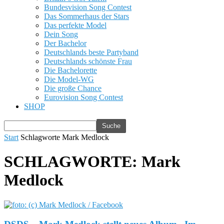
DSDS
Germany´s Next Topmodel
Das Supertalent
The Voice of Germany
Sonstige
American Idol
America´s Got Talent
America´s Next Topmodel
Austria´s Next Topmodel
Bauer sucht Frau
Blockstars
Brasilien’s Next Topmodel
Britain‘s Got Talent
Bundesvision Song Contest
Das Sommerhaus der Stars
Das perfekte Model
Dein Song
Der Bachelor
Deutschlands beste Partyband
Deutschlands schönste Frau
Die Bachelorette
Die Model-WG
Die große Chance
Eurovision Song Contest