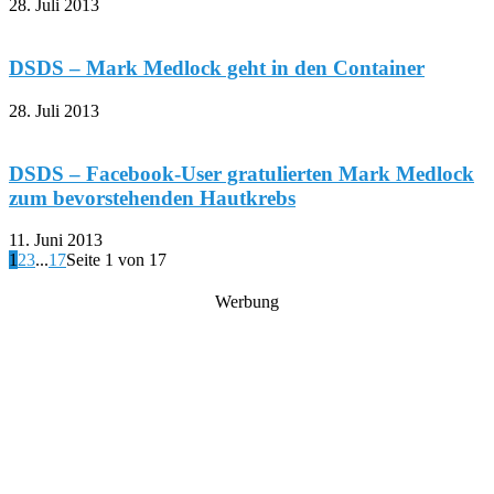
18. August 2013
DSDS – Menowin Fröhlich kommt auf Negativ-
Presse nicht klar
2. August 2013
DSDS – Warum werden die Medien über Mark
Medlock so in...
28. Juli 2013
DSDS – Mark Medlock geht in den Container
28. Juli 2013
DSDS – Facebook-User gratulierten Mark Medlock
zum bevorstehenden Hautkrebs