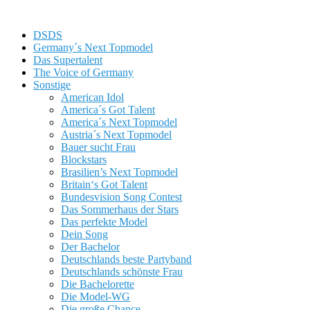
DSDS
Germany´s Next Topmodel
Das Supertalent
The Voice of Germany
Sonstige
American Idol
America´s Got Talent
America´s Next Topmodel
Austria´s Next Topmodel
Bauer sucht Frau
Blockstars
Brasilien’s Next Topmodel
Britain‘s Got Talent
Bundesvision Song Contest
Das Sommerhaus der Stars
Das perfekte Model
Dein Song
Der Bachelor
Deutschlands beste Partyband
Deutschlands schönste Frau
Die Bachelorette
Die Model-WG
Die große Chance