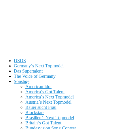
DSDS
Germany´s Next Topmodel
Das Supertalent
The Voice of Germany
Sonstige
American Idol
America´s Got Talent
America´s Next Topmodel
Austria´s Next Topmodel
Bauer sucht Frau
Blockstars
Brasilien’s Next Topmodel
Britain‘s Got Talent
Bundesvision Song Contest