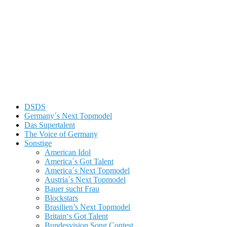
DSDS
Germany´s Next Topmodel
Das Supertalent
The Voice of Germany
Sonstige
American Idol
America´s Got Talent
America´s Next Topmodel
Austria´s Next Topmodel
Bauer sucht Frau
Blockstars
Brasilien’s Next Topmodel
Britain‘s Got Talent
Bundesvision Song Contest