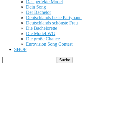
Das perfekte Model
Dein Song
Der Bachelor
Deutschlands beste Partyband
Deutschlands schönste Frau
Die Bachelorette
Die Model-WG
Die große Chance
Eurovision Song Contest
SHOP