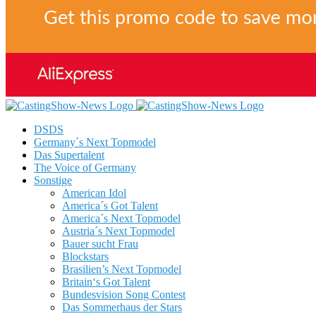
DSDS
Germany´s Next Topmodel
Das Supertalent
The Voice of Germany
Sonstige
American Idol
America´s Got Talent
America´s Next Topmodel
Austria´s Next Topmodel
Bauer sucht Frau
Blockstars
Brasilien’s Next Topmodel
Britain‘s Got Talent
Bundesvision Song Contest
Das Sommerhaus der Stars