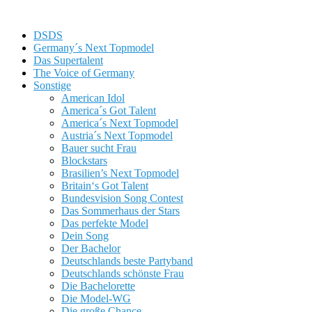
DSDS
Germany´s Next Topmodel
Das Supertalent
The Voice of Germany
Sonstige
American Idol
America´s Got Talent
America´s Next Topmodel
Austria´s Next Topmodel
Bauer sucht Frau
Blockstars
Brasilien’s Next Topmodel
Britain‘s Got Talent
Bundesvision Song Contest
Das Sommerhaus der Stars
Das perfekte Model
Dein Song
Der Bachelor
Deutschlands beste Partyband
Deutschlands schönste Frau
Die Bachelorette
Die Model-WG
Die große Chance