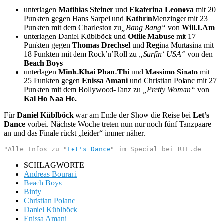
unterlagen
Matthias Steiner
und
Ekaterina Leonova
mit 20
Punkten gegen Hans Sarpei und
Kathrin
Menzinger mit 23
Punkten mit dem Charleston zu
„Bang Bang“
von
Will.I.Am
unterlagen Daniel Küblböck und
Otlile Mabuse
mit 17
Punkten gegen
Thomas Drechsel
und
Reg
ina Murtasina mit
18 Punkten mit dem Rock’n’Roll zu
„Surfin‘ USA“
von den
Beach Boys
unterlagen
Minh-Khai Phan-Thi
und
Massimo Sinato
mit
25 Punkten gegen
Enissa Amani
und Christian Polanc mit 27
Punkten mit dem Bollywood-Tanz zu
„Pretty Woman“
von
Kal Ho Naa Ho.
Für
Daniel Küblböck
war am Ende der Show die Reise bei
Let’s
Dance
vorbei. Nächste Woche treten nun nur noch fünf Tanzpaare
an und das Finale rückt „leider“ immer näher.
"Alle Infos zu "
Let's Dance
" im Special bei 
RTL.de
SCHLAGWORTE
Andreas Bourani
Beach Boys
Birdy
Christian Polanc
Daniel Küblböck
Enissa Amani