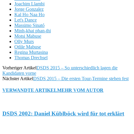
Joachim Llambi
Jorge Gonzalez
Kal Ho Naa Ho
Let's Dance
Massimo Sinató
Minh-khai phan-thi
Motsi Mabuse
Olly Murs
Otlile Mabuse
Regina Murtasina
Thomas Drechsel
Vorheriger Artikel
DSDS 2015 – So unterschiedlich lagen die
Kandidaten vorne
Nächster Artikel
DSDS 2015 – Die ersten Tour-Termine stehen fest
VERWANDTE ARTIKEL
MEHR VOM AUTOR
DSDS 2002: Daniel Küblböck wird für tot erklärt