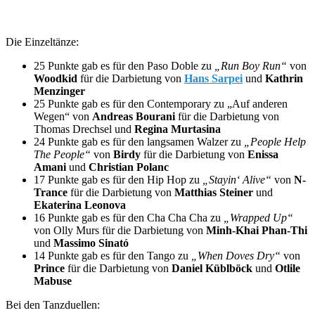
Die Einzeltänze:
25 Punkte gab es für den Paso Doble zu
„Run Boy Run“
von
Woodkid
für die Darbietung von
Hans Sarpei
und
Kathrin
Menzinger
25 Punkte gab es für den Contemporary zu „Auf anderen
Wegen“
von
Andreas Bourani
für die Darbietung von
Thomas Drechsel und
Regina Murtasina
24 Punkte gab es für den langsamen Walzer zu
„People Help
The People“
von
Birdy
für die Darbietung von
Enissa
Amani
und
Christian Polanc
17 Punkte gab es für den Hip Hop zu
„Stayin‘ Alive“
von
N-
Trance
für die Darbietung von
Matthias Steiner
und
Ekaterina Leonova
16 Punkte gab es für den Cha Cha Cha zu
„Wrapped Up“
von Olly Murs für die Darbietung von
Minh-Khai Phan-Thi
und
Massimo Sinató
14 Punkte gab es für den Tango zu
„When Doves Dry“
von
Prince
für die Darbietung von
Daniel Küblböck
und
Otlile
Mabuse
Bei den Tanzduellen: