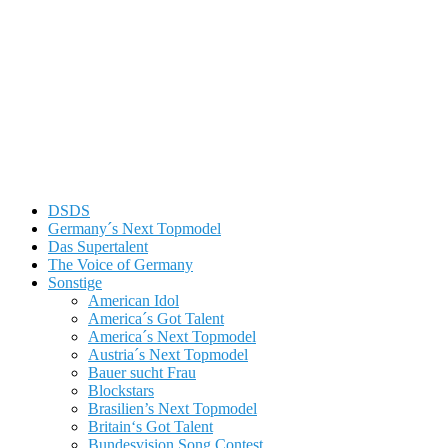
DSDS
Germany´s Next Topmodel
Das Supertalent
The Voice of Germany
Sonstige
American Idol
America´s Got Talent
America´s Next Topmodel
Austria´s Next Topmodel
Bauer sucht Frau
Blockstars
Brasilien’s Next Topmodel
Britain‘s Got Talent
Bundesvision Song Contest