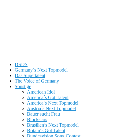
DSDS
Germany´s Next Topmodel
Das Supertalent
The Voice of Germany
Sonstige
American Idol
America´s Got Talent
America´s Next Topmodel
Austria´s Next Topmodel
Bauer sucht Frau
Blockstars
Brasilien’s Next Topmodel
Britain‘s Got Talent
Bundesvision Song Contest