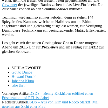
weiter, denn die Besten der Besten treten gegeneinander an. Die
Gewinner
der jeweiligen Battles ziehen in das Live-Finale ein. Die
Zuschauer können ab den Semifinal-Shows mitvoten.
Technisch wird auch so einiges geboten, denn es stehen 144
Spiegelreflex-Kameras, welche im Halbkreis um die Bühne
angebracht sind und gleichzeitig ausgelöst werden, zur Verfügung.
Durch diese Technik kann ein beeindruckender Matrix-Effext erzielt
werden.
Los geht es mit der neuen Castingshow
Got to Dance
morgend
Abend um 20.15 Uhr auf
ProSieben
und am Freitag auf
SAT.1
zur
gleichen Sendezeit.
SCHLAGWORTE
Got to Dance
Howard Donald
Johanna Klum
take that
Vorheriger Artikel
DSDS – Benny Kickhäben eröffnet einen
Friseursalon und RTL ist dabei
Nächster Artikel
DSDS – Aus von Kim und Rocco Stark!!! Mal
gesehen aus Sicht einer Frau!