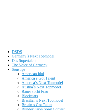
DSDS
Germany´s Next Topmodel
Das Supertalent
The Voice of Germany
Sonstige
American Idol
America´s Got Talent
America´s Next Topmodel
Austria´s Next Topmodel
Bauer sucht Frau
Blockstars
Brasilien’s Next Topmodel
Britain‘s Got Talent
Bundesvision Song Contest