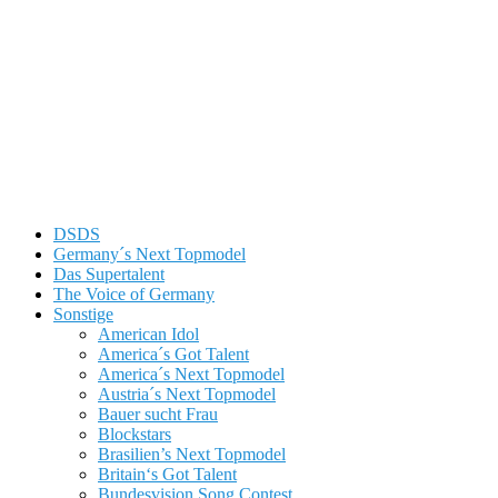
DSDS
Germany´s Next Topmodel
Das Supertalent
The Voice of Germany
Sonstige
American Idol
America´s Got Talent
America´s Next Topmodel
Austria´s Next Topmodel
Bauer sucht Frau
Blockstars
Brasilien’s Next Topmodel
Britain‘s Got Talent
Bundesvision Song Contest