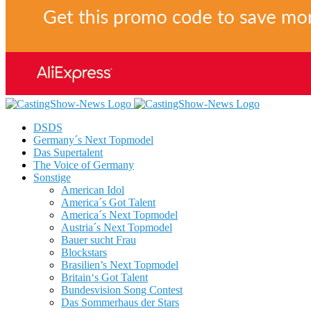
DSDS
Germany´s Next Topmodel
Das Supertalent
The Voice of Germany
Sonstige
American Idol
America´s Got Talent
America´s Next Topmodel
Austria´s Next Topmodel
Bauer sucht Frau
Blockstars
Brasilien’s Next Topmodel
Britain‘s Got Talent
Bundesvision Song Contest
Das Sommerhaus der Stars