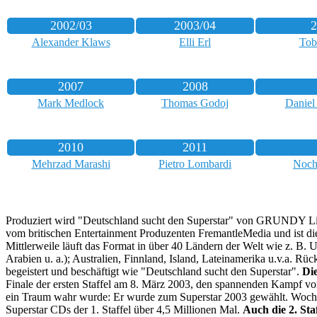
2002/03
2003/04
2
Alexander Klaws
Elli Erl
Tob
2007
2008
Mark Medlock
Thomas Godoj
Daniel
2010
2011
Mehrzad Marashi
Pietro Lombardi
Noch
Produziert wird "Deutschland sucht den Superstar" von GRUNDY Light
vom britischen Entertainment Produzenten FremantleMedia und ist di
Mittlerweile läuft das Format in über 40 Ländern der Welt wie z. B.
Arabien u. a.); Australien, Finnland, Island, Lateinamerika u.v.a. R
begeistert und beschäftigt wie "Deutschland sucht den Superstar".
Die
Finale der ersten Staffel am 8. März 2003, den spannenden Kampf von 
ein Traum wahr wurde: Er wurde zum Superstar 2003 gewählt. Wochenla
Superstar CDs der 1. Staffel über 4,5 Millionen Mal.
Auch die 2. Staf