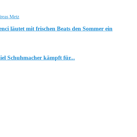
i läutet mit frischen Beats den Sommer ein
iel Schuhmacher kämpft für...