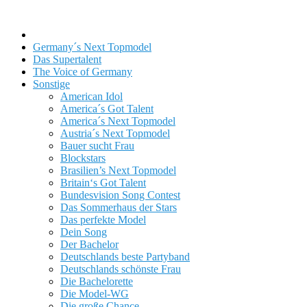
DSDS
Germany´s Next Topmodel
Das Supertalent
The Voice of Germany
Sonstige
American Idol
America´s Got Talent
America´s Next Topmodel
Austria´s Next Topmodel
Bauer sucht Frau
Blockstars
Brasilien’s Next Topmodel
Britain‘s Got Talent
Bundesvision Song Contest
Das Sommerhaus der Stars
Das perfekte Model
Dein Song
Der Bachelor
Deutschlands beste Partyband
Deutschlands schönste Frau
Die Bachelorette
Die Model-WG
Die große Chance