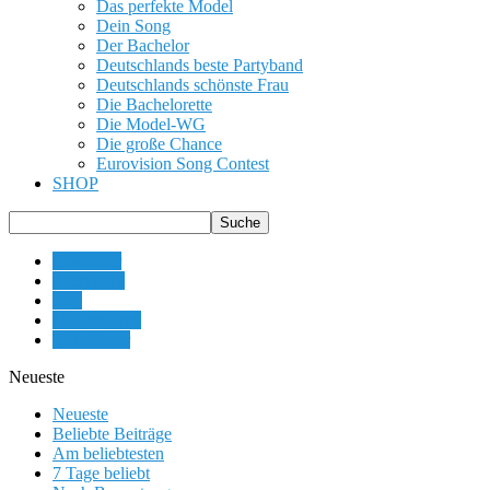
Das perfekte Model
Dein Song
Der Bachelor
Deutschlands beste Partyband
Deutschlands schönste Frau
Die Bachelorette
Die Model-WG
Die große Chance
Eurovision Song Contest
SHOP
Gewinner
Interviews
Jury
Moderatoren
Teilnehmer
Neueste
Neueste
Beliebte Beiträge
Am beliebtesten
7 Tage beliebt