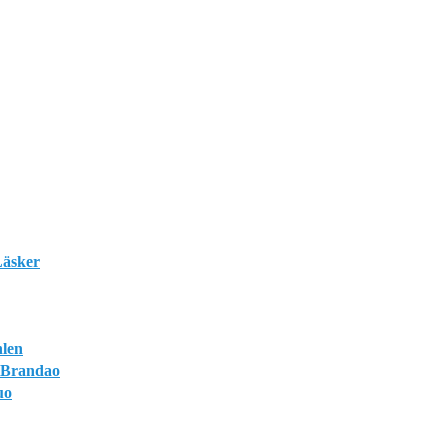
Läsker
hlen
 Brandao
uo