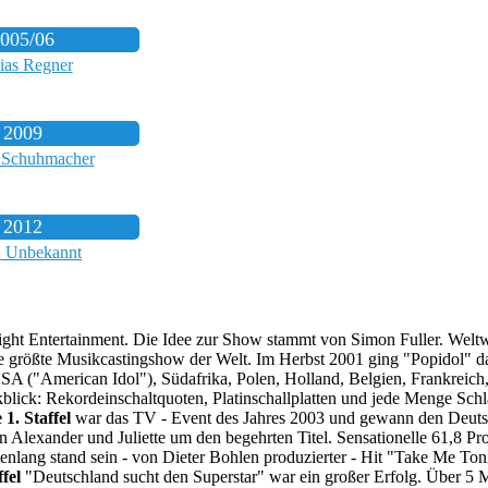
005/06
ias Regner
2009
 Schuhmacher
2012
 Unbekannt
 Entertainment. Die Idee zur Show stammt von Simon Fuller. Weltweit
e größte Musikcastingshow der Welt. Im Herbst 2001 ging "Popidol" d
 USA ("American Idol"), Südafrika, Polen, Holland, Belgien, Frankrei
ückblick: Rekordeinschaltquoten, Platinschallplatten und jede Menge Sch
 1. Staffel
war das TV - Event des Jahres 2003 und gewann den Deutsc
Alexander und Juliette um den begehrten Titel. Sensationelle 61,8 Proz
ng stand sein - von Dieter Bohlen produzierter - Hit "Take Me Tonigh
fel
"Deutschland sucht den Superstar" war ein großer Erfolg. Über 5 M