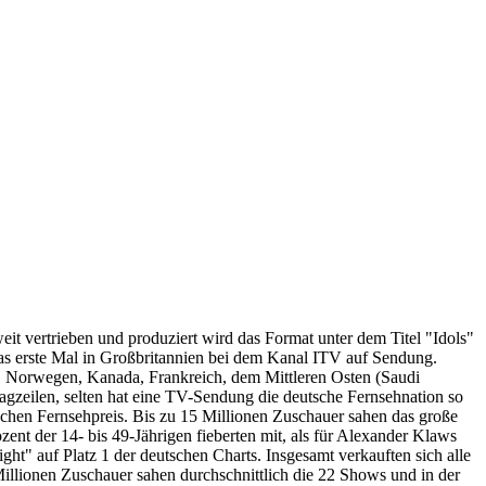
 vertrieben und produziert wird das Format unter dem Titel "Idols"
as erste Mal in Großbritannien bei dem Kanal ITV auf Sendung.
ch, Norwegen, Kanada, Frankreich, dem Mittleren Osten (Saudi
lagzeilen, selten hat eine TV-Sendung die deutsche Fernsehnation so
hen Fernsehpreis. Bis zu 15 Millionen Zuschauer sahen das große
ent der 14- bis 49-Jährigen fieberten mit, als für Alexander Klaws
t" auf Platz 1 der deutschen Charts. Insgesamt verkauften sich alle
illionen Zuschauer sahen durchschnittlich die 22 Shows und in der