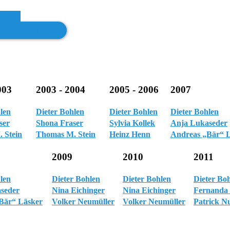
uce Darnell
003
2003 - 2004
2005 - 2006
2007
len
Dieter Bohlen
Dieter Bohlen
Dieter Bohlen
ser
Shona Fraser
Sylvia Kollek
Anja Lukaseder
 Stein
Thomas M. Stein
Heinz Henn
Andreas „Bär“ 
2009
2010
2011
len
Dieter Bohlen
Dieter Bohlen
Dieter Bo
seder
Nina Eichinger
Nina Eichinger
Fernanda
Bär“ Läsker
Volker Neumüller
Volker Neumüller
Patrick N