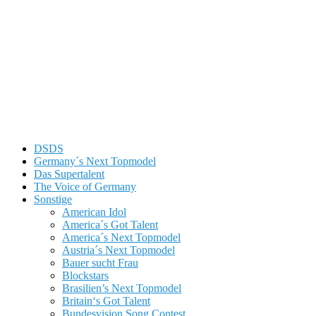
DSDS
Germany´s Next Topmodel
Das Supertalent
The Voice of Germany
Sonstige
American Idol
America´s Got Talent
America´s Next Topmodel
Austria´s Next Topmodel
Bauer sucht Frau
Blockstars
Brasilien’s Next Topmodel
Britain‘s Got Talent
Bundesvision Song Contest