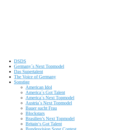
DSDS
Germany´s Next Topmodel
Das Supertalent
The Voice of Germany
Sonstige
American Idol
America´s Got Talent
America´s Next Topmodel
Austria´s Next Topmodel
Bauer sucht Frau
Blockstars
Brasilien’s Next Topmodel
Britain‘s Got Talent
Bundesvision Song Contest